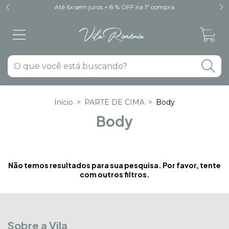
Até 6x sem juros + 8 % OFF na 1ª compra
0
Início
>
PARTE DE CIMA
>
Body
Body
Não temos resultados para sua pesquisa. Por favor, tente
com outros filtros.
Sobre a Vila